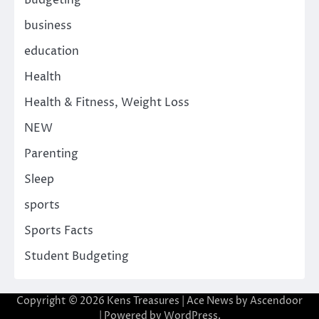
Budgeting
business
education
Health
Health & Fitness, Weight Loss
NEW
Parenting
Sleep
sports
Sports Facts
Student Budgeting
Copyright © 2026
Kens Treasures
| Ace News by
Ascendoor
| Powered by
WordPress
.