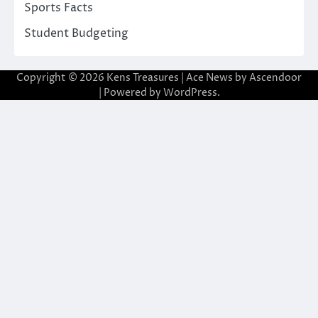
Sports Facts
Student Budgeting
Copyright © 2026
Kens Treasures
| Ace News by
Ascendoor
| Powered by
WordPress
.