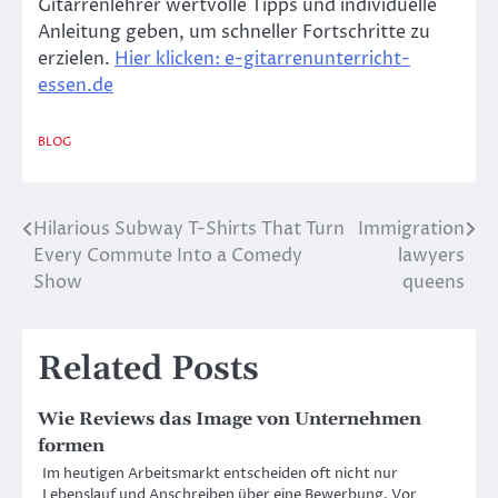
Gitarrenlehrer wertvolle Tipps und individuelle
Anleitung geben, um schneller Fortschritte zu
erzielen.
Hier klicken: e-gitarrenunterricht-
essen.de
BLOG
Hilarious Subway T-Shirts That Turn
Immigration
Post
Every Commute Into a Comedy
lawyers
navigation
Show
queens
Related Posts
Wie Reviews das Image von Unternehmen
formen
Im heutigen Arbeitsmarkt entscheiden oft nicht nur
Lebenslauf und Anschreiben über eine Bewerbung. Vor