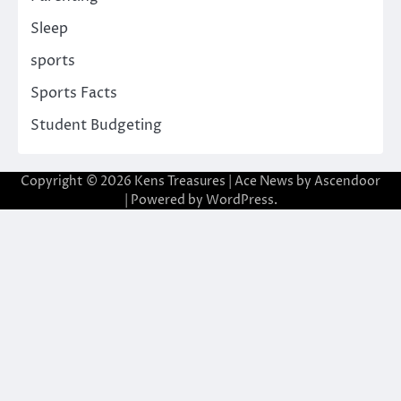
Sleep
sports
Sports Facts
Student Budgeting
Copyright © 2026
Kens Treasures
| Ace News by
Ascendoor
| Powered by
WordPress
.