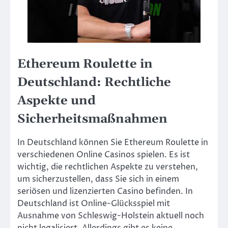
Ethereum Roulette in
Deutschland: Rechtliche
Aspekte und
Sicherheitsmaßnahmen
In Deutschland können Sie Ethereum Roulette in
verschiedenen Online Casinos spielen. Es ist
wichtig, die rechtlichen Aspekte zu verstehen,
um sicherzustellen, dass Sie sich in einem
seriösen und lizenzierten Casino befinden. In
Deutschland ist Online-Glücksspiel mit
Ausnahme von Schleswig-Holstein aktuell noch