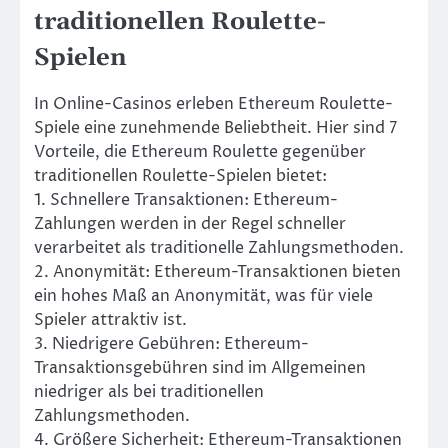
traditionellen Roulette-
Spielen
In Online-Casinos erleben Ethereum Roulette-
Spiele eine zunehmende Beliebtheit. Hier sind 7
Vorteile, die Ethereum Roulette gegenüber
traditionellen Roulette-Spielen bietet:
1. Schnellere Transaktionen: Ethereum-
Zahlungen werden in der Regel schneller
verarbeitet als traditionelle Zahlungsmethoden.
2. Anonymität: Ethereum-Transaktionen bieten
ein hohes Maß an Anonymität, was für viele
Spieler attraktiv ist.
3. Niedrigere Gebühren: Ethereum-
Transaktionsgebühren sind im Allgemeinen
niedriger als bei traditionellen
Zahlungsmethoden.
4. Größere Sicherheit: Ethereum-Transaktionen