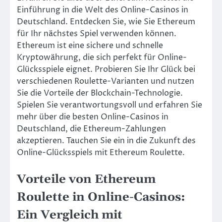
Einführung in die Welt des Online-Casinos in
Deutschland. Entdecken Sie, wie Sie Ethereum
für Ihr nächstes Spiel verwenden können.
Ethereum ist eine sichere und schnelle
Kryptowährung, die sich perfekt für Online-
Glücksspiele eignet. Probieren Sie Ihr Glück bei
verschiedenen Roulette-Varianten und nutzen
Sie die Vorteile der Blockchain-Technologie.
Spielen Sie verantwortungsvoll und erfahren Sie
mehr über die besten Online-Casinos in
Deutschland, die Ethereum-Zahlungen
akzeptieren. Tauchen Sie ein in die Zukunft des
Online-Glücksspiels mit Ethereum Roulette.
Vorteile von Ethereum
Roulette in Online-Casinos:
Ein Vergleich mit