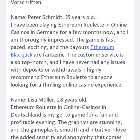
Vorschriften.
Name: Peter Schmidt, 35 years old.
I have been playing Ethereum Roulette in Online-
Casinos in Germany for a few months now, and I
am thoroughly impressed. The game is fast-
paced, exciting, and the payouts
Ethereum
Blackjack
are fantastic. The customer service is
also top-notch, and I have never had any issues
with deposits or withdrawals. I highly
recommend Ethereum Roulette to anyone
looking for a thrilling online casino experience.
Name: Lisa Müller, 28 years old.
Ethereum Roulette in Online-Casinos in
Deutschland is my go-to game for a fun and
profitable evening. The graphics are stunning,
and the gameplay is smooth and intuitive. I love
the added security and anonymity that comes