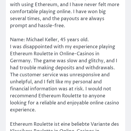
with using Ethereum, and I have never felt more
comfortable playing online. I have won big
several times, and the payouts are always
prompt and hassle-free.
Name: Michael Keller, 45 years old.
I was disappointed with my experience playing
Ethereum Roulette in Online-Casinos in
Germany. The game was slow and glitchy, and I
had trouble making deposits and withdrawals.
The customer service was unresponsive and
unhelpful, and I felt like my personal and
financial information was at risk. I would not
recommend Ethereum Roulette to anyone
looking for a reliable and enjoyable online casino
experience.
Ethereum Roulette ist eine beliebte Variante des