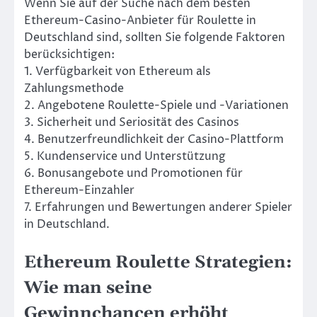
Wenn Sie auf der Suche nach dem besten
Ethereum-Casino-Anbieter für Roulette in
Deutschland sind, sollten Sie folgende Faktoren
berücksichtigen:
1. Verfügbarkeit von Ethereum als
Zahlungsmethode
2. Angebotene Roulette-Spiele und -Variationen
3. Sicherheit und Seriosität des Casinos
4. Benutzerfreundlichkeit der Casino-Plattform
5. Kundenservice und Unterstützung
6. Bonusangebote und Promotionen für
Ethereum-Einzahler
7. Erfahrungen und Bewertungen anderer Spieler
in Deutschland.
Ethereum Roulette Strategien:
Wie man seine
Gewinnchancen erhöht