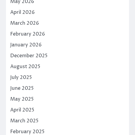
May 2026
April 2026
March 2026
February 2026
January 2026
December 2025
August 2025
July 2025
June 2025
May 2025
April 2025
March 2025
February 2025