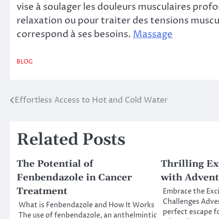
vise à soulager les douleurs musculaires pro
relaxation ou pour traiter des tensions muscula
correspond à ses besoins.
Massage
BLOG
Effortless Access to Hot and Cold Water
Post
navigation
Related Posts
The Potential of
Thrilling E
Fenbendazole in Cancer
with Advent
Treatment
Embrace the Exc
Challenges Adven
What is Fenbendazole and How It Works
perfect escape f
The use of fenbendazole, an anthelmintic