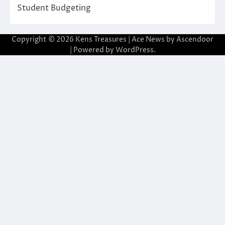
Student Budgeting
Copyright © 2026
Kens Treasures
| Ace News by
Ascendoor
| Powered by
WordPress
.