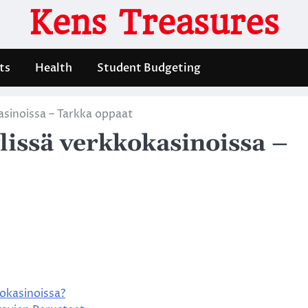
Kens Treasures
ts
Health
Student Budgeting
asinoissa – Tarkka oppaat
lissä verkkokasinoissa –
okasinoissa?