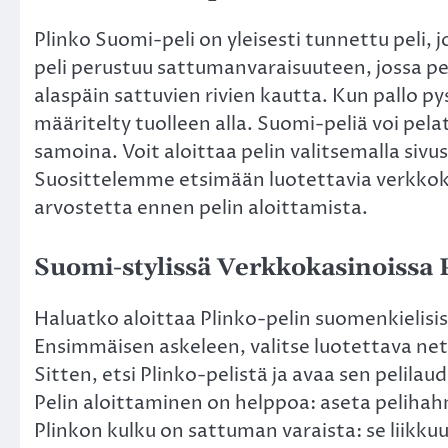
Plinko Suomi-peli on yleisesti tunnettu peli,
peli perustuu sattumanvaraisuuteen, jossa pe
alaspäin sattuvien rivien kautta. Kun pallo py
määritelty tuolleen alla. Suomi-peliä voi pela
samoina. Voit aloittaa pelin valitsemalla si
Suosittelemme etsimään luotettavia verkkok
arvostetta ennen pelin aloittamista.
Suomi-stylissä Verkkokasinoissa 
Haluatko aloittaa Plinko-pelin suomenkielisi
Ensimmäisen askeleen, valitse luotettava netti
Sitten, etsi Plinko-pelistä ja avaa sen pelilau
Pelin aloittaminen on helppoa: aseta pelihahm
Plinkon kulku on sattuman varaista: se liikku