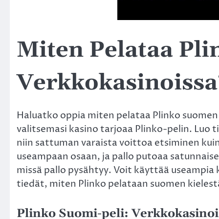
Miten Pelataa Pli
Verkkokasinoissa
Haluatko oppia miten pelataa Plinko suomen ki
valitsemasi kasino tarjoaa Plinko-pelin. Luo til
niin sattuman varaista voittoa etsiminen kui
useampaan osaan, ja pallo putoaa satunnaise
missä pallo pysähtyy. Voit käyttää useampia ko
tiedät, miten Plinko pelataan suomen kielest
Plinko Suomi-peli: Verkkokasinoi