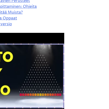
tavien Perusteet
oittaminen: Ohjeita
itää Muista?
ka Oppaat
-versio