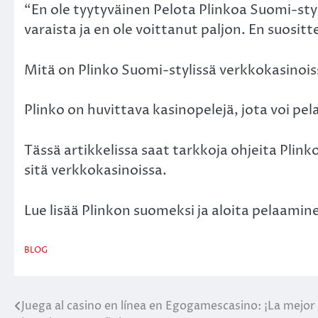
“En ole tyytyväinen Pelota Plinkoa Suomi-styl
varaista ja en ole voittanut paljon. En suositte
Mitä on Plinko Suomi-stylissä verkkokasinois
Plinko on huvittava kasinopelejä, jota voi pe
Tässä artikkelissa saat tarkkoja ohjeita Plink
sitä verkkokasinoissa.
Lue lisää Plinkon suomeksi ja aloita pelaamin
BLOG
Juega al casino en línea en Egogamescasino: ¡La mejor
Post