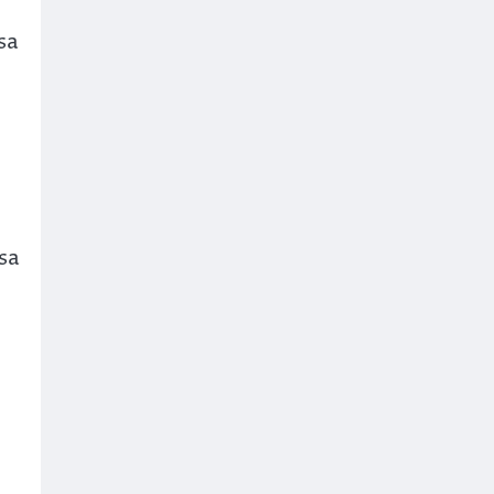
sa
ssa