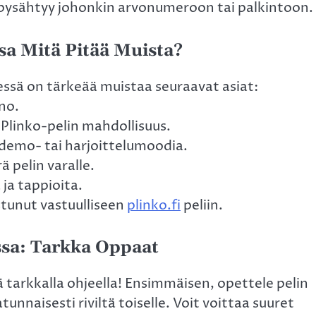
pysähtyy johonkin arvonumeroon tai palkintoon.
sa Mitä Pitää Muista?
ssä on tärkeää muistaa seuraavat asiat:
ino.
Plinko-pelin mahdollisuus.
 demo- tai harjoittelumoodia.
ä pelin varalle.
 ja tappioita.
istunut vastuulliseen
plinko.fi
peliin.
ssa: Tarkka Oppaat
 tarkkalla ohjeella! Ensimmäisen, opettele pelin
unnaisesti riviltä toiselle. Voit voittaa suuret