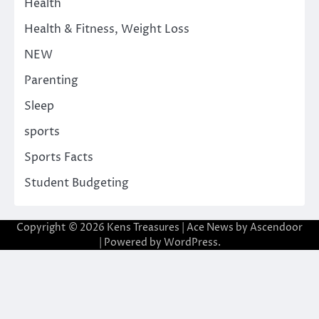
Health
Health & Fitness, Weight Loss
NEW
Parenting
Sleep
sports
Sports Facts
Student Budgeting
Copyright © 2026
Kens Treasures
| Ace News by
Ascendoor
| Powered by
WordPress
.