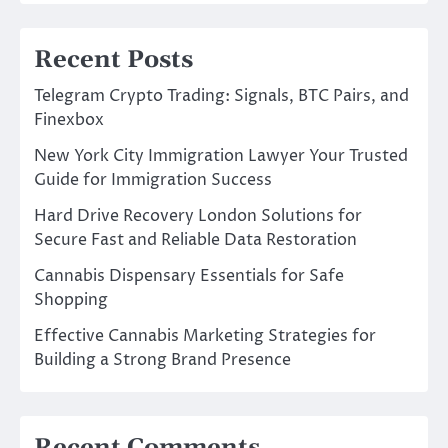
Recent Posts
Telegram Crypto Trading: Signals, BTC Pairs, and
Finexbox
New York City Immigration Lawyer Your Trusted
Guide for Immigration Success
Hard Drive Recovery London Solutions for
Secure Fast and Reliable Data Restoration
Cannabis Dispensary Essentials for Safe
Shopping
Effective Cannabis Marketing Strategies for
Building a Strong Brand Presence