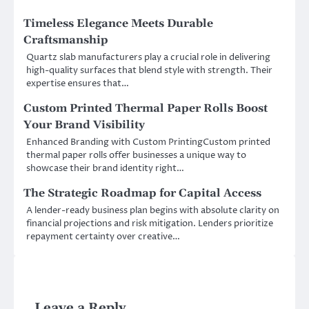
Timeless Elegance Meets Durable
Craftsmanship
Quartz slab manufacturers play a crucial role in delivering
high-quality surfaces that blend style with strength. Their
expertise ensures that…
Custom Printed Thermal Paper Rolls Boost
Your Brand Visibility
Enhanced Branding with Custom PrintingCustom printed
thermal paper rolls offer businesses a unique way to
showcase their brand identity right…
The Strategic Roadmap for Capital Access
A lender-ready business plan begins with absolute clarity on
financial projections and risk mitigation. Lenders prioritize
repayment certainty over creative…
Leave a Reply