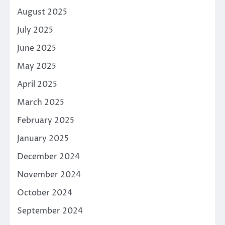
August 2025
July 2025
June 2025
May 2025
April 2025
March 2025
February 2025
January 2025
December 2024
November 2024
October 2024
September 2024