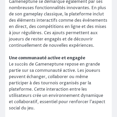
Gameneptune se démarque également par ses
nombreuses fonctionnalités innovantes. En plus
de son gameplay classique, la plateforme inclut
des éléments interactifs comme des événements
en direct, des compétitions en ligne et des mises
à jour régulières. Ces ajouts permettent aux
joueurs de rester engagés et de découvrir
continuellement de nouvelles expériences.
Une communauté active et engagée
Le succès de Gameneptune repose en grande
partie sur sa communauté active. Les joueurs
peuvent échanger, collaborer ou même
participer à des tournois organisés par la
plateforme. Cette interaction entre les
utilisateurs crée un environnement dynamique
et collaboratif, essentiel pour renforcer l’aspect
social du jeu.